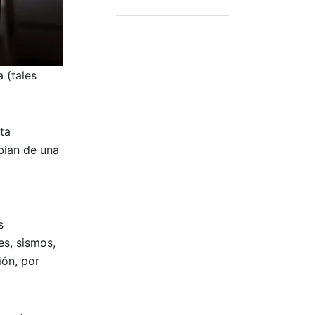
 (tales
ta
bian de una
s
es, sismos,
ión, por