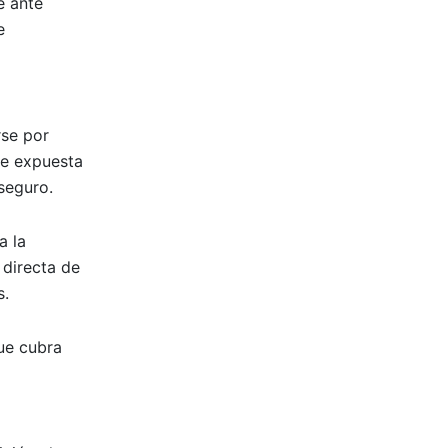
e ante
e
rse por
ve expuesta
seguro.
a la
 directa de
s.
que cubra