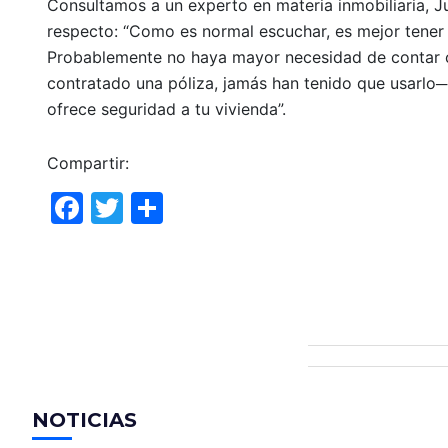
Consultamos a un experto en materia inmobiliaria,
respecto: “Como es normal escuchar, es mejor tener u
Probablemente no haya mayor necesidad de contar c
contratado una póliza, jamás han tenido que usarlo
ofrece seguridad a tu vivienda”.
Compartir:
F
T
C
a
w
o
c
itt
m
e
er
p
b
ar
o
tir
o
NOTICIAS
k