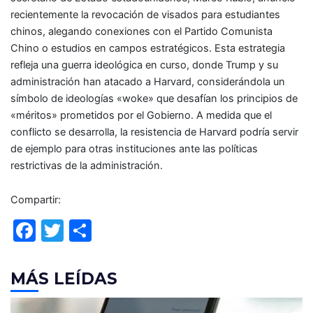
recientemente la revocación de visados para estudiantes
chinos, alegando conexiones con el Partido Comunista
Chino o estudios en campos estratégicos. Esta estrategia
refleja una guerra ideológica en curso, donde Trump y su
administración han atacado a Harvard, considerándola un
símbolo de ideologías «woke» que desafían los principios de
«méritos» prometidos por el Gobierno. A medida que el
conflicto se desarrolla, la resistencia de Harvard podría servir
de ejemplo para otras instituciones ante las políticas
restrictivas de la administración.
Compartir:
F
T
C
a
w
o
c
itt
m
MÁS LEÍDAS
e
er
p