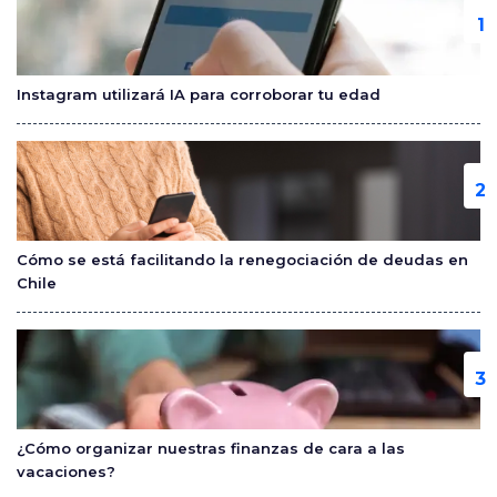
b
ar
o
tir
o
Instagram utilizará IA para corroborar tu edad
k
Cómo se está facilitando la renegociación de deudas en
Chile
¿Cómo organizar nuestras finanzas de cara a las
vacaciones?