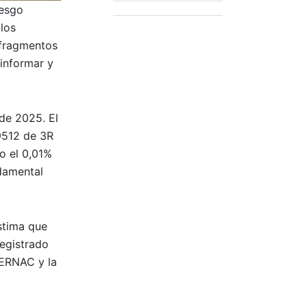
iesgo
 los
 fragmentos
 informar y
 de 2025. El
39512 de 3R
o el 0,01%
ndamental
stima que
registrado
SERNAC y la