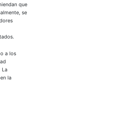
omiendan que
nalmente, se
idores
tados.
o a los
dad
. La
en la