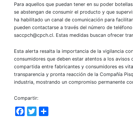
Para aquellos que puedan tener en su poder botellas
se abstengan de consumir el producto y que supervis
ha habilitado un canal de comunicación para facili
pueden contactarse a través del número de teléfono
saccpch@cpch.cl
. Estas medidas buscan ofrecer tra
Esta alerta resalta la importancia de la vigilancia 
consumidores que deben estar atentos a los avisos d
compartida entre fabricantes y consumidores es vita
transparencia y pronta reacción de la Compañía Pisqu
industria, mostrando un compromiso permanente con 
Compartir:
F
T
C
a
w
o
c
itt
m