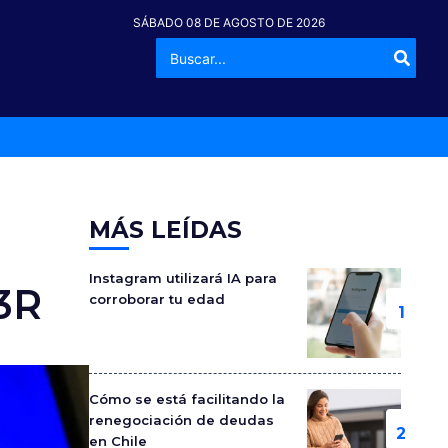
SÁBADO 08 DE AGOSTO DE 2026
Buscar
-º
por:
MÁS LEÍDAS
Instagram utilizará IA para
3R
corroborar tu edad
Cómo se está facilitando la
renegociación de deudas
en Chile