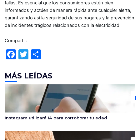
fallas. Es esencial que los consumidores estén bien
informados y actúen de manera rápida ante cualquier alerta,
garantizando así la seguridad de sus hogares y la prevención
de incidentes trágicos relacionados con la electricidad.
Compartir:
F
T
C
a
w
o
c
itt
m
MÁS LEÍDAS
e
er
p
b
ar
o
tir
o
Instagram utilizará IA para corroborar tu edad
k