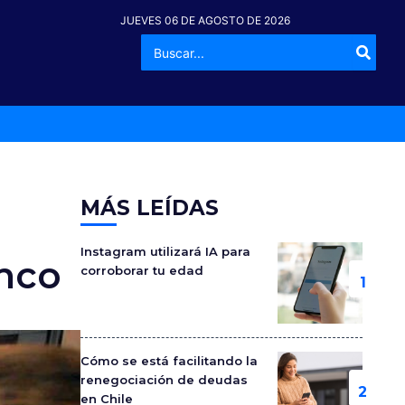
JUEVES 06 DE AGOSTO DE 2026
Buscar
-º
por:
MÁS LEÍDAS
Instagram utilizará IA para
inco
corroborar tu edad
Cómo se está facilitando la
renegociación de deudas
en Chile