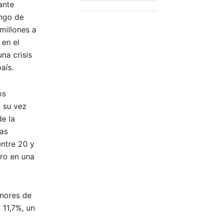
ante
ango de
millones a
 en el
na crisis
aís.
os
a su vez
e la
las
entre 20 y
rro en una
enores de
 11,7%, un