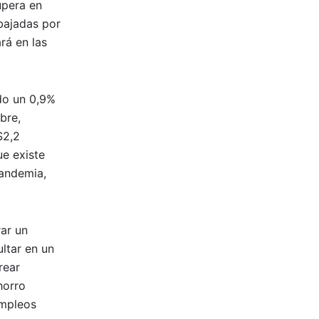
upera en
bajadas por
rá en las
ido un 0,9%
bre,
$2,2
ue existe
pandemia,
rar un
ultar en un
rear
horro
empleos