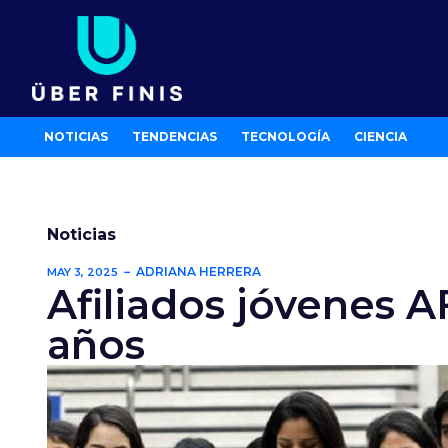
Ir
al
contenido
NOTICIAS
TENDENCIAS
TECNOLOGÍA
CIENCIA
Noticias
ADRIANA HERRERA
MAY 3, 2025
Afiliados jóvenes 
años