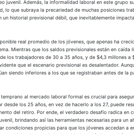
o juvenil. Además, la informalidad laboral en este grupo s
d, lo que subraya la precariedad de muchas posiciones tra
 un historial previsional débil, que inevitablemente impacta
mponible real promedio de los jóvenes, que apenas ha crec
ema. Mientras que los saldos previsionales están en caída li
de los trabajadores de 30 a 35 años, y de $4,3 millones a 
vidente que el escenario previsional es desalentador. Aunq
an siendo inferiores a los que se registraban antes de la 
o temprano al mercado laboral formal es crucial para asegu
ar desde los 25 años, en vez de hacerlo a los 27, puede res
nto del retiro. Por ende, el verdadero desafío radica en c
uvenil, brindando así las herramientas necesarias para un a
rar condiciones propicias para que los jóvenes accedan a 