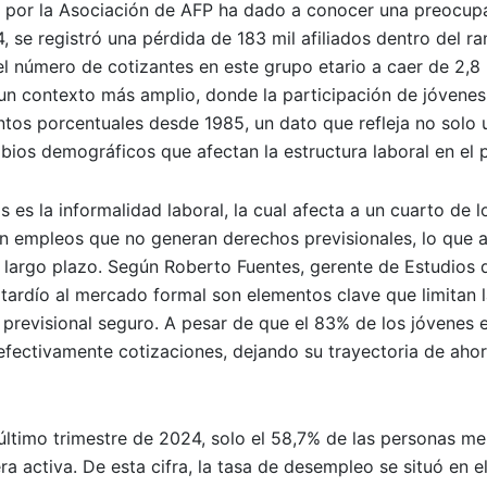
do por la Asociación de AFP ha dado a conocer una preocup
, se registró una pérdida de 183 mil afiliados dentro del r
 número de cotizantes en este grupo etario a caer de 2,8 
 un contexto más amplio, donde la participación de jóvenes
os porcentuales desde 1985, un dato que refleja no solo u
bios demográficos que afectan la estructura laboral en el p
es la informalidad laboral, la cual afecta a un cuarto de l
en empleos que no generan derechos previsionales, lo que 
largo plazo. Según Roberto Fuentes, gerente de Estudios d
 tardío al mercado formal son elementos clave que limitan 
o previsional seguro. A pesar de que el 83% de los jóvenes 
a efectivamente cotizaciones, dejando su trayectoria de aho
 último trimestre de 2024, solo el 58,7% de las personas m
 activa. De esta cifra, la tasa de desempleo se situó en el