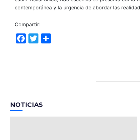
contemporánea y la urgencia de abordar las realidade
Compartir:
F
T
C
a
w
o
c
itt
m
e
er
p
b
ar
o
tir
o
NOTICIAS
k