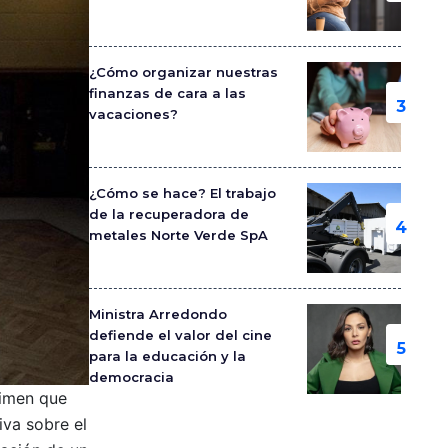
¿Cómo organizar nuestras
finanzas de cara a las
vacaciones?
¿Cómo se hace? El trabajo
de la recuperadora de
metales Norte Verde SpA
Ministra Arredondo
defiende el valor del cine
para la educación y la
democracia
rimen que
iva sobre el