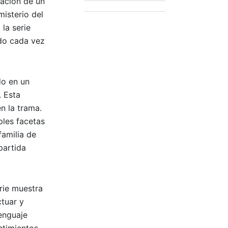
cación de un
misterio del
la serie
ndo cada vez
do en un
. Esta
n la trama.
ples facetas
familia de
partida
erie muestra
tuar y
enguaje