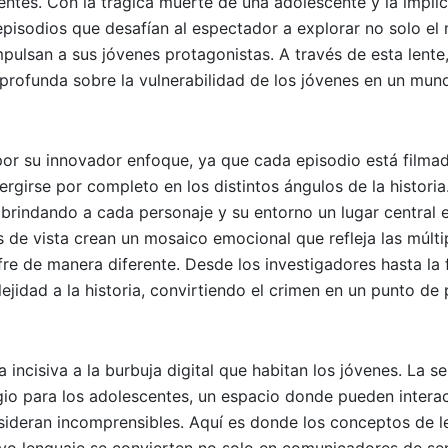
centes. Con la trágica muerte de una adolescente y la impli
episodios que desafían al espectador a explorar no solo el 
ulsan a sus jóvenes protagonistas. A través de esta lente, 
n profunda sobre la vulnerabilidad de los jóvenes en un mu
por su innovador enfoque, ya que cada episodio está filma
girse por completo en los distintos ángulos de la historia
 brindando a cada personaje y su entorno un lugar central e
s de vista crean un mosaico emocional que refleja las múlti
re de manera diferente. Desde los investigadores hasta la 
jidad a la historia, convirtiendo el crimen en un punto de 
 incisiva a la burbuja digital que habitan los jóvenes. La s
io para los adolescentes, un espacio donde pueden interac
ideran incomprensibles. Aquí es donde los conceptos de l