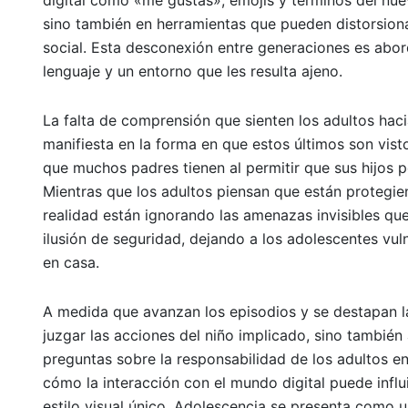
digital como «me gustas», emojis y términos del nu
sino también en herramientas que pueden distorsiona
social. Esta desconexión entre generaciones es abor
lenguaje y un entorno que les resulta ajeno.
La falta de comprensión que sienten los adultos hac
manifiesta en la forma en que estos últimos son visto
que muchos padres tienen al permitir que sus hijos
Mientras que los adultos piensan que están protegien
realidad están ignorando las amenazas invisibles qu
ilusión de seguridad, dejando a los adolescentes vu
en casa.
A medida que avanzan los episodios y se destapan la
juzgar las acciones del niño implicado, sino también 
preguntas sobre la responsabilidad de los adultos en
cómo la interacción con el mundo digital puede infl
estilo visual único, Adolescencia se presenta como u