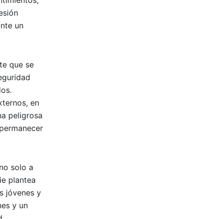
ntimientos,
esión
ante un
te que se
seguridad
dos.
xternos, en
na peligrosa
l permanecer
no solo a
ie plantea
s jóvenes y
nes y un
d