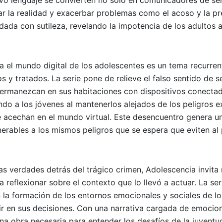
evo lenguaje se convierten no solo en comunicadores de se
r la realidad y exacerbar problemas como el acoso y la pr
dada con sutileza, revelando la impotencia de los adultos 
ia el mundo digital de los adolescentes es un tema recurren
s y tratados. La serie pone de relieve el falso sentido de 
 permanezcan en sus habitaciones con dispositivos conecta
do a los jóvenes al mantenerlos alejados de los peligros e
e acechan en el mundo virtual. Este desencuentro genera u
lnerables a los mismos peligros que se espera que eviten a
s verdades detrás del trágico crimen, Adolescencia invita 
a reflexionar sobre el contexto que lo llevó a actuar. La ser
 la formación de los entornos emocionales y sociales de lo
uir en sus decisiones. Con una narrativa cargada de emocio
na obra necesaria para entender los desafíos de la juventu