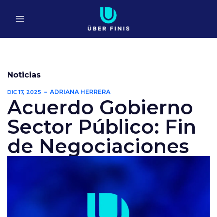
Ir
al
contenido
Noticias
ADRIANA HERRERA
DIC 17, 2025
Acuerdo Gobierno
Sector Público: Fin
de Negociaciones