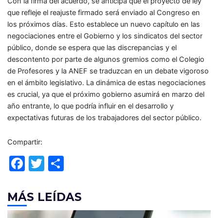
Con la firma del acuerdo, se anticipa que el proyecto de ley
que refleje el reajuste firmado será enviado al Congreso en
los próximos días. Esto establece un nuevo capítulo en las
negociaciones entre el Gobierno y los sindicatos del sector
público, donde se espera que las discrepancias y el
descontento por parte de algunos gremios como el Colegio
de Profesores y la ANEF se traduzcan en un debate vigoroso
en el ámbito legislativo. La dinámica de estas negociaciones
es crucial, ya que el próximo gobierno asumirá en marzo del
año entrante, lo que podría influir en el desarrollo y
expectativas futuras de los trabajadores del sector público.
Compartir:
F
T
C
a
w
o
c
itt
m
MÁS LEÍDAS
e
er
p