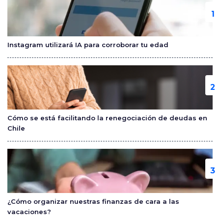
b
ar
o
tir
o
Instagram utilizará IA para corroborar tu edad
k
Cómo se está facilitando la renegociación de deudas en
Chile
¿Cómo organizar nuestras finanzas de cara a las
vacaciones?