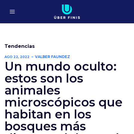
Ir
al
contenido
Tendencias
VALBER FAUNDEZ
AGO 22, 2022
Un mundo oculto:
estos son los
animales
microscópicos que
habitan en los
bosques más