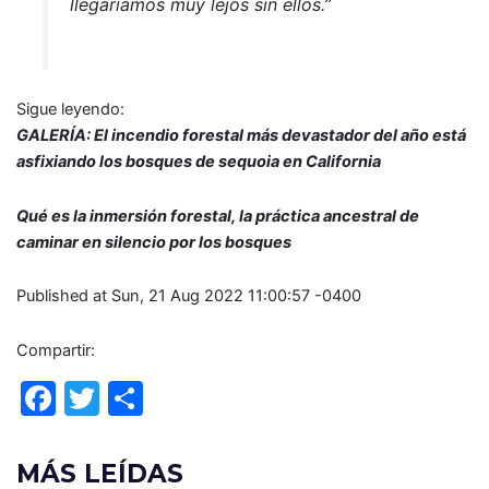
llegaríamos muy lejos sin ellos.”
Sigue leyendo:
GALERÍA: El incendio forestal más devastador del año está
asfixiando los bosques de sequoia en California
Qué es la inmersión forestal, la práctica ancestral de
caminar en silencio por los bosques
Published at Sun, 21 Aug 2022 11:00:57 -0400
Compartir:
F
T
C
a
w
o
c
itt
m
MÁS LEÍDAS