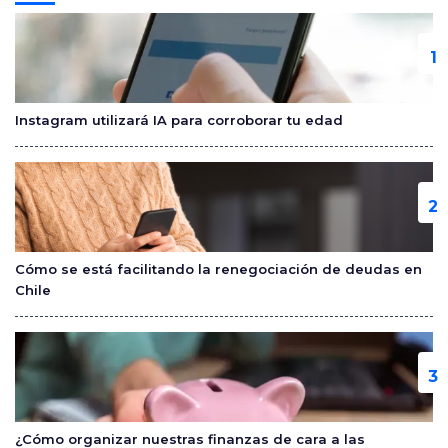
e
er
p
b
ar
o
tir
o
Instagram utilizará IA para corroborar tu edad
k
Cómo se está facilitando la renegociación de deudas en
Chile
¿Cómo organizar nuestras finanzas de cara a las