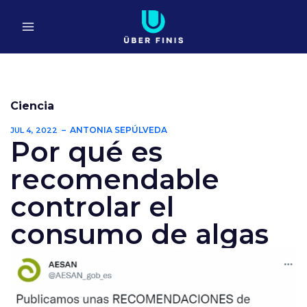
Ir
al
contenido
Ciencia
ANTONIA SEPÚLVEDA
JUL 4, 2022
Por qué es
recomendable
controlar el
consumo de algas