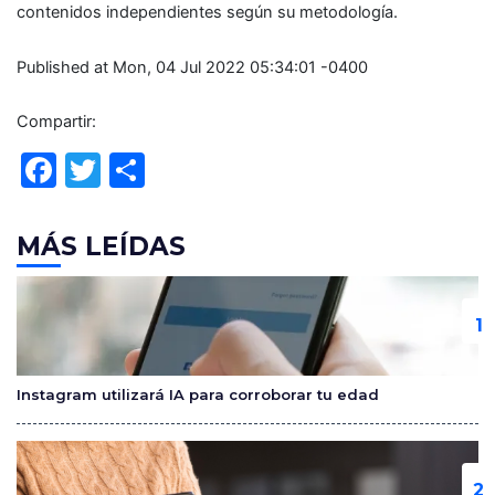
contenidos independientes según su metodología.
Published at Mon, 04 Jul 2022 05:34:01 -0400
Compartir:
F
T
C
a
w
o
c
itt
m
MÁS LEÍDAS
e
er
p
b
ar
o
tir
o
Instagram utilizará IA para corroborar tu edad
k