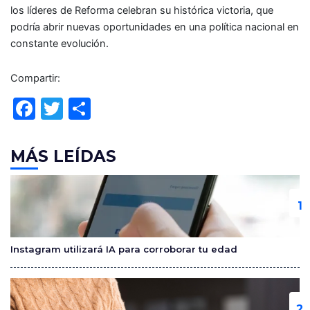
los líderes de Reforma celebran su histórica victoria, que
podría abrir nuevas oportunidades en una política nacional en
constante evolución.
Compartir:
F
T
C
a
w
o
c
itt
m
MÁS LEÍDAS
e
er
p
b
ar
o
tir
o
Instagram utilizará IA para corroborar tu edad
k