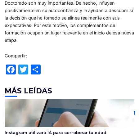
Doctorado son muy importantes. De hecho, influyen
positivamente en su autoconfianza y le ayudan a descubrir si
la decisión que ha tomado se alinea realmente con sus
expectativas. Por este motivo, los complementos de
formación ocupan un lugar relevante en el inicio de esa nueva
etapa.
Compartir:
F
T
C
a
w
o
c
itt
m
MÁS LEÍDAS
e
er
p
b
ar
o
tir
o
Instagram utilizará IA para corroborar tu edad
k