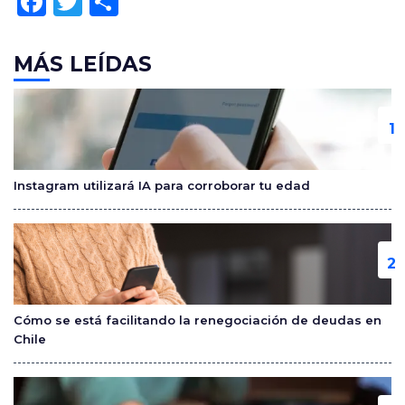
F
T
C
a
w
o
c
itt
m
MÁS LEÍDAS
e
er
p
b
ar
o
tir
o
Instagram utilizará IA para corroborar tu edad
k
Cómo se está facilitando la renegociación de deudas en
Chile