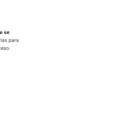
e se
rias para
ceso.