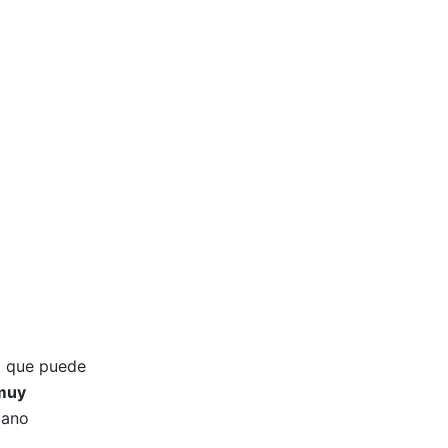
a que puede
 muy
lano