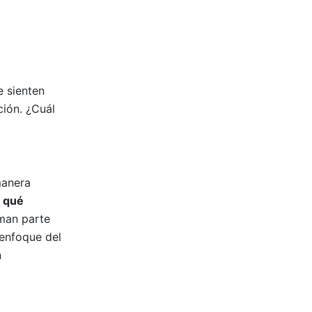
e sienten
ción. ¿Cuál
manera
 qué
rman parte
 enfoque del
n