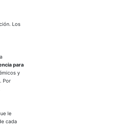
ción. Los
ra
ncia para
démicos y
. Por
.
ue le
 de cada