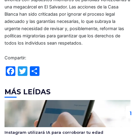
una megacárcel en El Salvador. Las acciones de la Casa
Blanca han sido criticadas por ignorar el proceso legal
adecuado y las garantías necesarias, lo que subraya la
urgente necesidad de revisar y, posiblemente, reformar las
políticas migratorias para garantizar que los derechos de
todos los individuos sean respetados.
Compartir:
F
T
C
a
w
o
c
itt
m
MÁS LEÍDAS
e
er
p
b
ar
o
tir
o
Instagram utilizará IA para corroborar tu edad