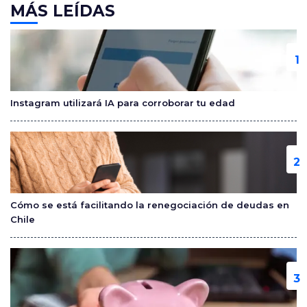
c
itt
m
MÁS LEÍDAS
e
er
p
b
ar
o
tir
o
Instagram utilizará IA para corroborar tu edad
k
Cómo se está facilitando la renegociación de deudas en
Chile