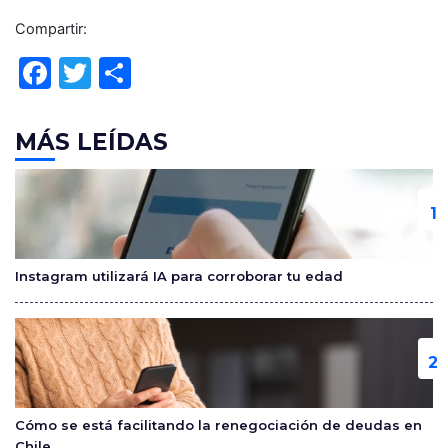
Compartir:
F
T
C
a
w
o
c
itt
m
MÁS LEÍDAS
e
er
p
b
ar
o
tir
o
Instagram utilizará IA para corroborar tu edad
k
Cómo se está facilitando la renegociación de deudas en
Chile