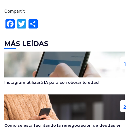
Compartir:
F
T
C
a
w
o
c
itt
m
MÁS LEÍDAS
e
er
p
b
ar
o
tir
o
Instagram utilizará IA para corroborar tu edad
k
Cómo se está facilitando la renegociación de deudas en