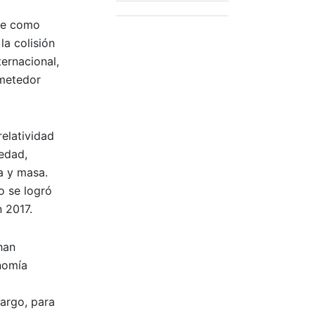
ene como
a colisión
ernacional,
ometedor
relatividad
vedad,
a y masa.
o se logró
n 2017.
han
nomía
bargo, para