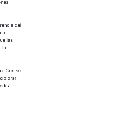
ones
rencia del
una
ue las
 la
ño. Con su
explorar
ndirá