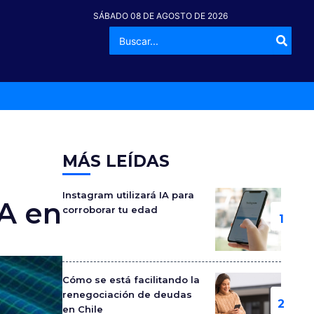
SÁBADO 08 DE AGOSTO DE 2026
Buscar
-º
por:
MÁS LEÍDAS
Instagram utilizará IA para
SA en
corroborar tu edad
Cómo se está facilitando la
renegociación de deudas
en Chile