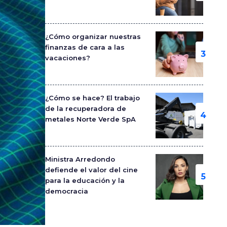
¿Cómo organizar nuestras
finanzas de cara a las
vacaciones?
¿Cómo se hace? El trabajo
de la recuperadora de
metales Norte Verde SpA
Ministra Arredondo
defiende el valor del cine
para la educación y la
democracia