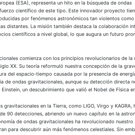
uropea (ESA), representa un hito en la búsqueda de ondas
fuerzo científico de este tipo. Este innovador proyecto ti
roducidas por fenómenos astronómicos tan violentos como l
s distantes. La misión también destaca la colaboración int
cios científicos a nivel global, lo que augura un futuro pr
ionales comienza con los principios revolucionarios de la 
 siglo XX. Su teoría reformuló nuestra concepción de la gra
ura del espacio-tiempo causada por la presencia de energí
cia de ondas gravitacionales, aunque su detección directa n
 Einstein, un descubrimiento que valió el Nobel de Física e
s gravitacionales en la Tierra, como LIGO, Virgo y KAGRA, 
e 90 detecciones, abriendo un nuevo capítulo en la astro
onomía de ondas gravitacionales ha revolucionado nuestro
paran para descubrir aún más fenómenos celestiales. Sin em