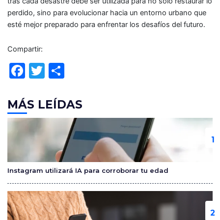
tras cada desastre debe ser utilizada para no solo restaurar lo
perdido, sino para evolucionar hacia un entorno urbano que
esté mejor preparado para enfrentar los desafíos del futuro.
Compartir:
F
T
C
a
w
o
c
itt
m
MÁS LEÍDAS
e
er
p
b
ar
o
tir
o
Instagram utilizará IA para corroborar tu edad
k