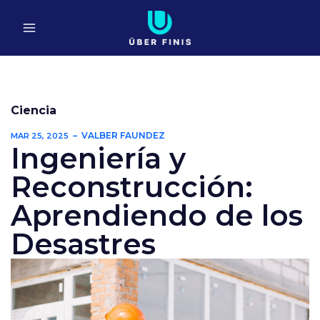
Ir
al
contenido
Ciencia
VALBER FAUNDEZ
MAR 25, 2025
Ingeniería y
Reconstrucción:
Aprendiendo de los
Desastres