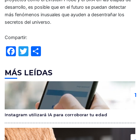
desarrollo, es posible que en el futuro se puedan detectar
más fenómenos inusuales que ayuden a desentrañar los
secretos del universo.
Compartir:
F
T
C
a
w
o
c
itt
m
MÁS LEÍDAS
e
er
p
b
ar
o
tir
o
Instagram utilizará IA para corroborar tu edad
k