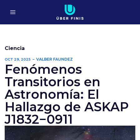
Ir
al
contenido
Ciencia
VALBER FAUNDEZ
OCT 29, 2025
Fenómenos
Transitorios en
Astronomía: El
Hallazgo de ASKAP
J1832−0911