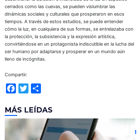
cerrados como las cuevas, se pueden vislumbrar las
dinámicas sociales y culturales que prosperaron en esos
tiempos. A través de estos estudios, se puede entender
cómo la luz, en cualquiera de sus formas, se entrelazaba con
la protección, la subsistencia y la expresión artística,
convirtiéndose en un protagonista indiscutible en la lucha del
ser humano por adaptarse y prosperar en un mundo aún
lleno de incógnitas.
Compartir:
F
T
C
a
w
o
c
itt
m
MÁS LEÍDAS
e
er
p
b
ar
o
tir