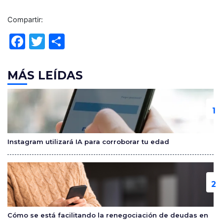
Compartir:
F
T
C
a
w
o
c
itt
m
MÁS LEÍDAS
e
er
p
b
ar
o
tir
o
Instagram utilizará IA para corroborar tu edad
k
Cómo se está facilitando la renegociación de deudas en