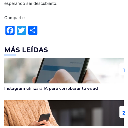
esperando ser descubierto.
Compartir:
F
T
C
a
w
o
c
itt
m
MÁS LEÍDAS
e
er
p
b
ar
o
tir
o
Instagram utilizará IA para corroborar tu edad
k