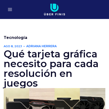
Ir
al
contenido
Tecnología
ADRIANA HERRERA
AGO 8, 2023
Qué tarjeta gráfica
necesito para cada
resolución en
juegos