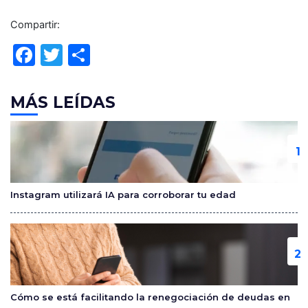
Compartir:
F
T
C
a
w
o
c
itt
m
MÁS LEÍDAS
e
er
p
b
ar
o
tir
o
Instagram utilizará IA para corroborar tu edad
k
Cómo se está facilitando la renegociación de deudas en