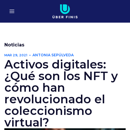
Ir
al
contenido
Noticias
ANTONIA SEPÚLVEDA
MAR 29, 2021
Activos digitales:
¿Qué son los NFT y
cómo han
revolucionado el
coleccionismo
virtual?